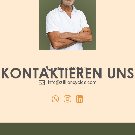
KONTAKTIEREN
UNS
‪+31 6 51588615‬
info@zillioncycles.com