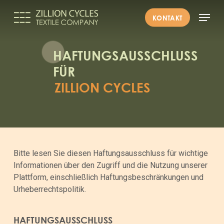
Skip
Menu
to
KONTAKT
main
Close
content
Menu
HAFTUNGSAUSSCHLUSS
FÜR
ZILLION CYCLES
Bitte lesen Sie diesen Haftungsausschluss für wichtige
Informationen über den Zugriff und die Nutzung unserer
Plattform, einschließlich Haftungsbeschränkungen und
Urheberrechtspolitik.
HAFTUNGSAUSSCHLUSS